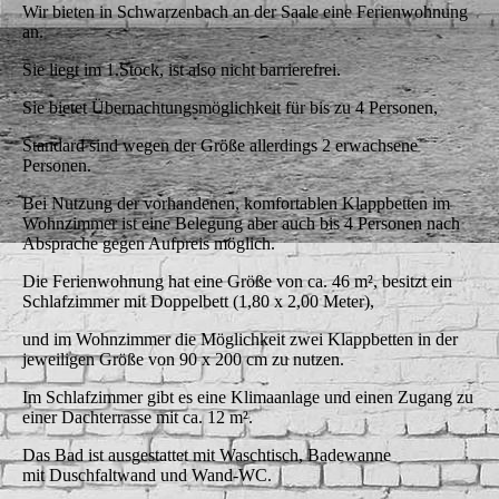
Wir bieten in Schwarzenbach an der Saale eine Ferienwohnung
an.
Sie liegt im 1.Stock, ist also nicht barrierefrei.
Sie bietet Übernachtungsmöglichkeit für bis zu 4 Personen,
Standard sind wegen der Größe allerdings 2 erwachsene
Personen.
Bei Nutzung der vorhandenen, komfortablen Klappbetten im
Wohnzimmer ist eine Belegung aber auch bis 4 Personen nach
Absprache gegen Aufpreis möglich.
Die Ferienwohnung hat eine Größe von ca. 46 m², besitzt ein
Schlafzimmer mit Doppelbett (1,80 x 2,00 Meter),
und im Wohnzimmer die Möglichkeit zwei Klappbetten in der
jeweiligen Größe von 90 x 200 cm zu nutzen.
Im Schlafzimmer gibt es eine Klimaanlage und einen Zugang zu
einer Dachterrasse mit ca. 12 m².
Das Bad ist ausgestattet mit Waschtisch, Badewanne
mit Duschfaltwand und Wand-WC.