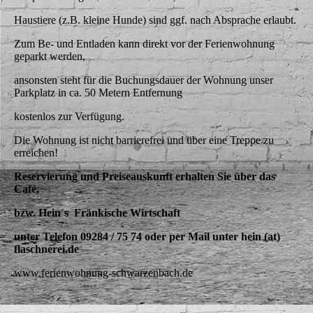
Haustiere (z.B. kleine Hunde) sind ggf. nach Absprache erlaubt.
Zum Be- und Entladen kann direkt vor der Ferienwohnung
geparkt werden,
ansonsten steht für die Buchungsdauer der Wohnung unser
Parkplatz in ca. 50 Metern Entfernung
kostenlos zur Verfügung.
Die Wohnung ist nicht barrierefrei und über eine Treppe zu
erreichen!
Reservierung und Preiseauskunft erhalten Sie über das
Café,
bzw. Hein´s Fränkische Wirtschaft
unter Telefon 09284 / 75 74 oder per Mail unter hein (at)
flaschnerei.de
www.ferienwohnung-schwarzenbach.de